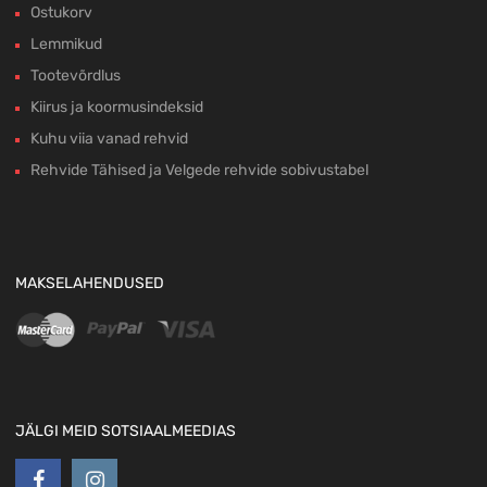
Ostukorv
Lemmikud
Tootevõrdlus
Kiirus ja koormusindeksid
Kuhu viia vanad rehvid
Rehvide Tähised ja Velgede rehvide sobivustabel
MAKSELAHENDUSED
JÄLGI MEID SOTSIAALMEEDIAS