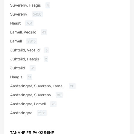
Suverehv, Haagis
4
Suverehv
5450
Naast
764
Lamell, Veosild
41
Lamell
2813
Juhtsild, Veosild
3
Juhtsild, Haagis
2
Juhtsild
31
Haagis
11
Aastaringne, Suverehv, Lamell
20
Aastaringne, Suverehv
80
Aastaringne, Lamell
75
Aastaringne
2181
TÄNANE ERIPAKKUMINE