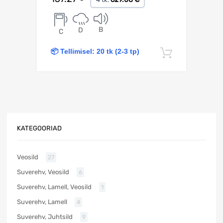
B
D
C
📦 Tellimisel: 20 tk (2-3 tp)
Lisa korv
KATEGOORIAD
Veosild
27
Suverehv, Veosild
6
Suverehv, Lamell, Veosild
1
Suverehv, Lamell
4
Suverehv, Juhtsild
9