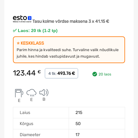
Tasu kolme võrdse maksena 3 x
41.15
€
✅ Laos: 20 tk (1-2 tp)
⭐ KESKKLASS
Parim hinna ja kvaliteedi suhe. Turvaline valik nõudlikule
juhile, kes hindab vastupidavust ja mugavust.
123.44
€
493.76 €
4 tk:
20 laos
B
E
E
Laius
215
Kõrgus
50
Diameeter
17