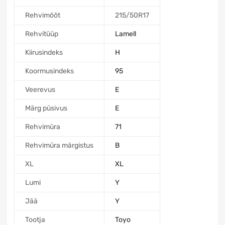
Rehvimõõt
215/50R17
Rehvitüüp
Lamell
Kiirusindeks
H
Koormusindeks
95
Veerevus
E
Märg püsivus
E
Rehvimüra
71
Rehvimüra märgistus
B
XL
XL
Lumi
Y
Jää
Y
Tootja
Toyo