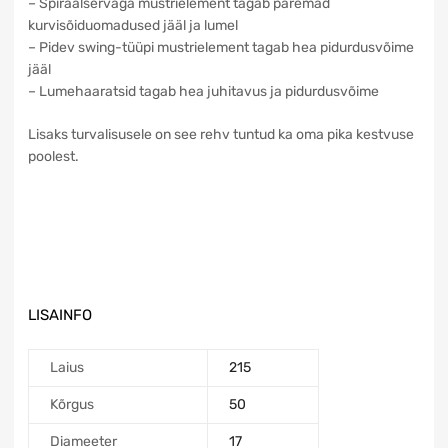
– Spiraalservaga mustrielement tagab paremad
kurvisõiduomadused jääl ja lumel
– Pidev swing-tüüpi mustrielement tagab hea pidurdusvõime
jääl
– Lumehaaratsid tagab hea juhitavus ja pidurdusvõime
Lisaks turvalisusele on see rehv tuntud ka oma pika kestvuse
poolest.
LISAINFO
Laius
215
Kõrgus
50
Diameeter
17