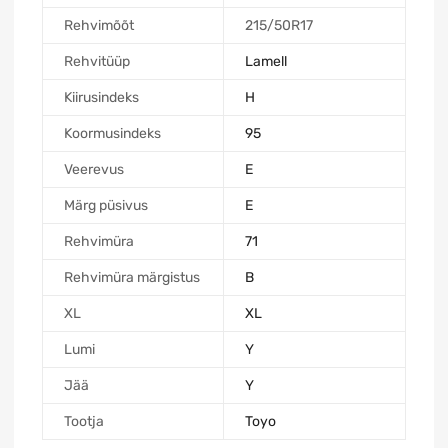
Rehvimõõt
215/50R17
Rehvitüüp
Lamell
Kiirusindeks
H
Koormusindeks
95
Veerevus
E
Märg püsivus
E
Rehvimüra
71
Rehvimüra märgistus
B
XL
XL
Lumi
Y
Jää
Y
Tootja
Toyo