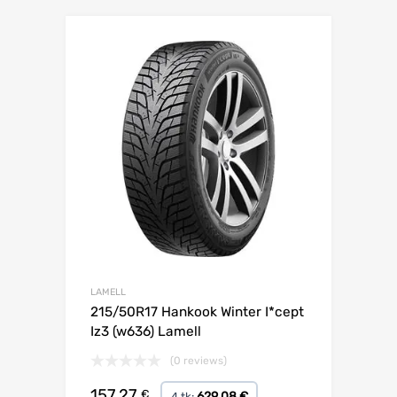
Lisa võrdlusesse
LAMELL
215/50R17 Hankook Winter I*cept
Iz3 (w636) Lamell
(0 reviews)
157.27
€
629.08 €
4 tk: