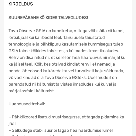
KIRJELDUS
SUUREPÄRANE KÕIKIDES TALVEOLUDES!
Toyo Observe GSI6 on lamellrehv, millega võib sõita nii lumel,
lörtsil, jääl kui ka libedal teel. Tänu uuele täiustatud
tehnoloogiale ja pähklipuru kasutamisele kummisegus tuleb
GSI6 toime kõikides talvistes ja külmades ilmastikuoludes.
Rehv on disainitud nii, et sellel on hea haarduvus nii märjal kui
ka jäisel teel. Kõik, kes otsivad kindlat rehvi, et nemad ja
nende lähedased ka käredal talvel turvaliselt koju sõidutada,
võivad kindlad olla Toyo Observe GSI6-s. Uuel mudelil on
parendatud nii käitumist talvistes ilmaoludes kui kuival ja
märjal asfaldil käitumist
Uuendused trehvil:
– Pähklikoored lisatud mustrisegusse, et tagada pidamine ka
jääl
– Sälkudega stabiilsusribi tagab hea haardumise lumel