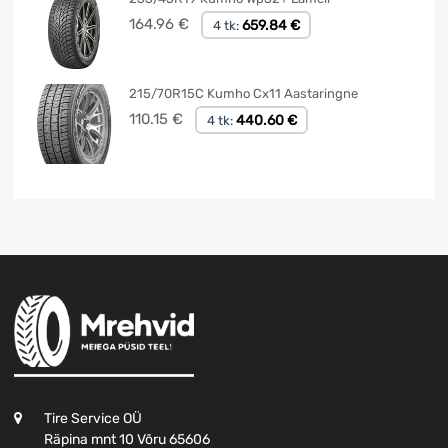
164.96
€
659.84 €
4 tk:
215/70R15C Kumho Cx11 Aastaringne
110.15
€
440.60 €
4 tk:
Tire Service OÜ
Räpina mnt 10 Võru 65606