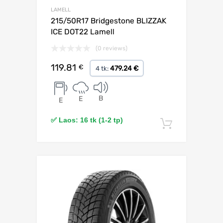
LAMELL
215/50R17 Bridgestone BLIZZAK
ICE DOT22 Lamell
(0 reviews)
119.81
€
479.24 €
4 tk:
B
E
E
✅ Laos: 16 tk (1-2 tp)
Lisa korv
Lisa võrdlusesse