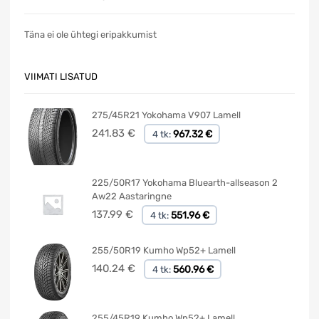
Täna ei ole ühtegi eripakkumist
VIIMATI LISATUD
275/45R21 Yokohama V907 Lamell
241.83
€
967.32 €
4 tk:
225/50R17 Yokohama Bluearth-allseason 2
Aw22 Aastaringne
137.99
€
551.96 €
4 tk:
255/50R19 Kumho Wp52+ Lamell
140.24
€
560.96 €
4 tk:
255/45R19 Kumho Wp52+ Lamell