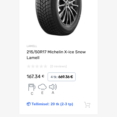
LAMELL
215/50R17 Michelin X-ice Snow
Lamell
(0 reviews)
167.34
€
669.36 €
4 tk:
A
E
C
📦 Tellimisel: 20 tk (2-3 tp)
Lisa korv