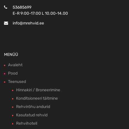
53685699
E-R 9:00-17:00 L 10.00-14.00
info@mrehvid.ee
MENÜÜ
Avaleht
Pood
Teenused
Hinnakiri / Broneerimine
Konditsioneeri täitmine
Rehvirõhu andurid
Kasutatud rehvid
Rehvihotell