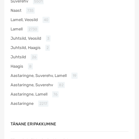
Suverehv
5501
Naast
735
Lamell, Veosild
40
Lamell
2730
Juhtsild, Veosild
3
Juhtsild, Haagis
2
Juhtsild
26
Haagis
8
Aastaringne, Suverehv, Lamell
19
Aastaringne, Suverehv
82
Aastaringne, Lamell
76
Aastaringne
2217
TÄNANE ERIPAKKUMINE