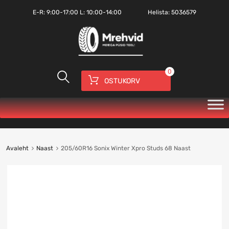
E-R:
9:00-17:00
L: 10:00-14:00
Helista:
5036579
0
OSTUKORV
Avaleht
Naast
205/60R16 Sonix Winter Xpro Studs 68 Naast