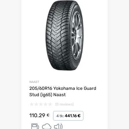
Lisa võrdlusesse
NAAST
205/60R16 Yokohama Ice Guard
Stud (ig65) Naast
(0 reviews)
110.29
€
441.16 €
4 tk: