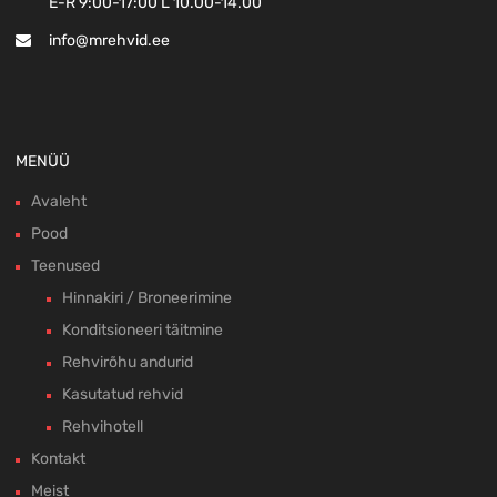
E-R 9:00-17:00 L 10.00-14.00
info@mrehvid.ee
MENÜÜ
Avaleht
Pood
Teenused
Hinnakiri / Broneerimine
Konditsioneeri täitmine
Rehvirõhu andurid
Kasutatud rehvid
Rehvihotell
Kontakt
Meist