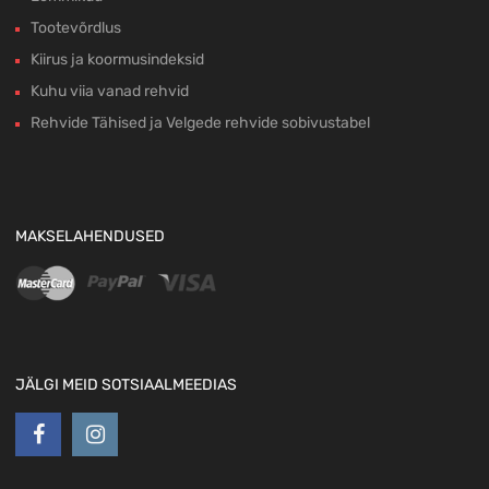
Tootevõrdlus
Kiirus ja koormusindeksid
Kuhu viia vanad rehvid
Rehvide Tähised ja Velgede rehvide sobivustabel
MAKSELAHENDUSED
JÄLGI MEID SOTSIAALMEEDIAS