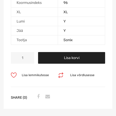
Koormusindeks
96
XL
XL
Lumi
Y
Jää
Y
Tootja
Sonix
Lisa korvi
Lisa lemmikutesse
Lisa võrdlusesse
SHARE (0)