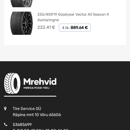
255/45R19 Goodyear Vector All Season 4
Aastaringne
222.41
€
889.64 €
4 tk:
Tire Service OÜ
Räpina mnt 10 Võru 65606
53685699