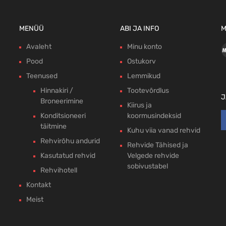
MENÜÜ
ABI JA INFO
M
Avaleht
Minu konto
Pood
Ostukorv
Teenused
Lemmikud
Hinnakiri /
Tootevõrdlus
J
Broneerimine
Kiirus ja
Konditsioneeri
koormusindeksid
täitmine
Kuhu viia vanad rehvid
Rehvirõhu andurid
Rehvide Tähised ja
Kasutatud rehvid
Velgede rehvide
sobivustabel
Rehvihotell
Kontakt
Meist