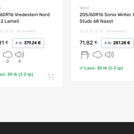
L
NAAST
60R16 Vredestein Nord
205/60R16 Sonix Winter 
 2 Lamell
Studs 68 Naast
(0 reviews)
(0 reviews)
81
71.82
€
€
379.24 €
287.28 €
4 tk:
4 tk:
A
D
✅ Laos: 20 tk (1-2 tp)
s: 20 tk (1-2 tp)
Lisa korvi