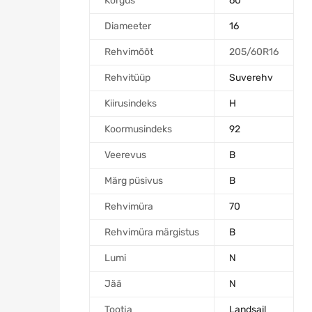
Kõrgus
60
Diameeter
16
Rehvimõõt
205/60R16
Rehvitüüp
Suverehv
Kiirusindeks
H
Koormusindeks
92
Veerevus
B
Märg püsivus
B
Rehvimüra
70
Rehvimüra märgistus
B
Lumi
N
Jää
N
Tootja
Landsail