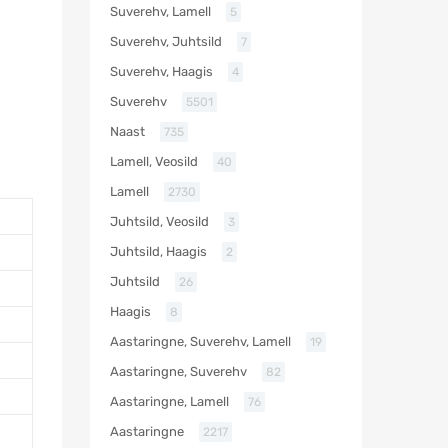
Suverehv, Lamell
5
Suverehv, Juhtsild
7
Suverehv, Haagis
4
Suverehv
5501
Naast
735
Lamell, Veosild
40
Lamell
2730
Juhtsild, Veosild
3
Juhtsild, Haagis
2
Juhtsild
26
Haagis
8
Aastaringne, Suverehv, Lamell
19
Aastaringne, Suverehv
82
Aastaringne, Lamell
76
Aastaringne
2217