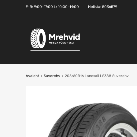
E-R:
9:00-17:00
L: 10:00-14:00
Helista:
5036579
Avaleht
Suverehv
205/60R16 Landsail LS388 Suverehv