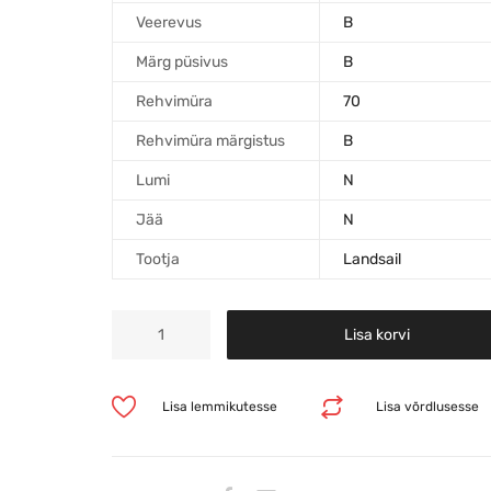
Veerevus
B
Märg püsivus
B
Rehvimüra
70
Rehvimüra märgistus
B
Lumi
N
Jää
N
Tootja
Landsail
Lisa korvi
Lisa lemmikutesse
Lisa võrdlusesse