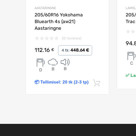
AASTARINGNE
LAMEL
205/60R16 Yokohama
205/
Bluearth 4s (aw21)
Trac
Aastaringne
(0 reviews)
94.
112.16
€
448.64 €
4 tk:
C
B
B
D
✅ Lao
📦 Tellimisel: 20 tk (2-3 tp)
Lisa korvi