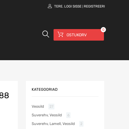
TERE.
LOGI SISSE
REGISTREERI
|
0
OSTUKORV
KATEGOORIAD
388
Veosild
27
Suverehv, Veosild
6
Suverehv, Lamell, Veosild
2