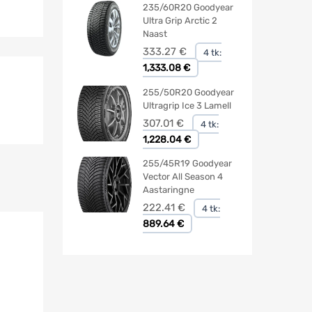
235/60R20 Goodyear
Ultra Grip Arctic 2
Naast
333.27
€
4 tk:
1,333.08 €
255/50R20 Goodyear
Ultragrip Ice 3 Lamell
307.01
€
4 tk:
1,228.04 €
255/45R19 Goodyear
Vector All Season 4
Aastaringne
222.41
€
4 tk:
889.64 €