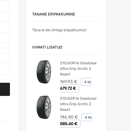
TÄNANE ERIPAKKUMINE
Täna ei ole ühtegi eripakkumist
VIIMATI LISATUD
215/60R16 Goodyear
Ultra Grip Arctic 2
Naast
169.93
€
4 tk:
679.72 €
215/65R16 Goodyear
Ultra Grip Arctic 2
Naast
146.40
€
4 tk:
585.60 €