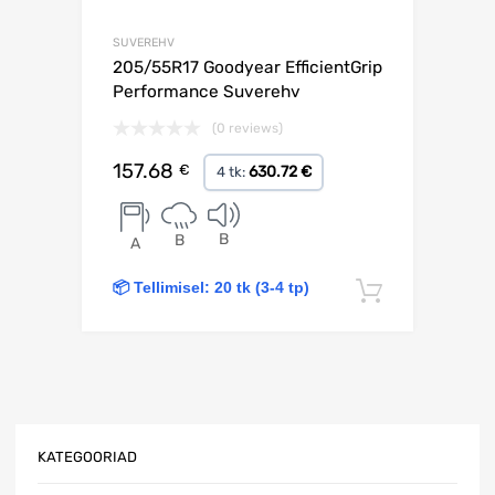
SUVEREHV
205/55R17 Goodyear EfficientGrip
Performance Suverehv
(0 reviews)
157.68
€
630.72 €
4 tk:
B
B
A
📦 Tellimisel: 20 tk (3-4 tp)
Lisa korv
KATEGOORIAD