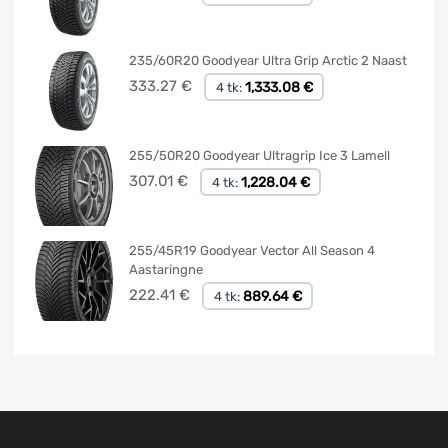
235/60R20 Goodyear Ultra Grip Arctic 2 Naast
333.27
€
1,333.08 €
4 tk:
255/50R20 Goodyear Ultragrip Ice 3 Lamell
307.01
€
1,228.04 €
4 tk:
255/45R19 Goodyear Vector All Season 4
Aastaringne
222.41
€
889.64 €
4 tk: