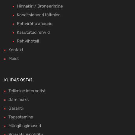
Hinnakiri / Broneerimine
Konditsioneeri täitmine
Rehvirõhu andurid
Kasutatud rehvid
Rehvihotell
Kontakt
Meist
KUIDAS OSTA?
Tellimine internetist
Järelmaks
Garantii
Tagastamine
Müügitingimused
Privaatsuspoliitika