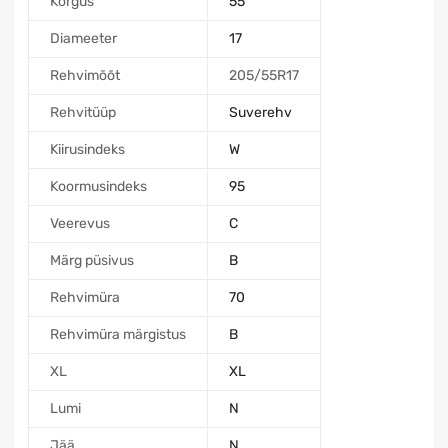
Kõrgus
55
Diameeter
17
Rehvimõõt
205/55R17
Rehvitüüp
Suverehv
Kiirusindeks
W
Koormusindeks
95
Veerevus
C
Märg püsivus
B
Rehvimüra
70
Rehvimüra märgistus
B
XL
XL
Lumi
N
Jää
N