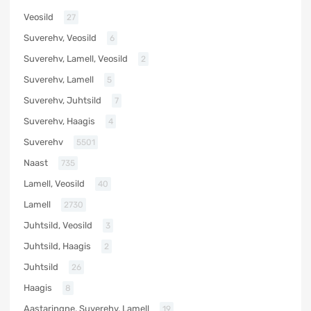
Veosild
27
Suverehv, Veosild
6
Suverehv, Lamell, Veosild
2
Suverehv, Lamell
5
Suverehv, Juhtsild
7
Suverehv, Haagis
4
Suverehv
5501
Naast
735
Lamell, Veosild
40
Lamell
2730
Juhtsild, Veosild
3
Juhtsild, Haagis
2
Juhtsild
26
Haagis
8
Aastaringne, Suverehv, Lamell
19