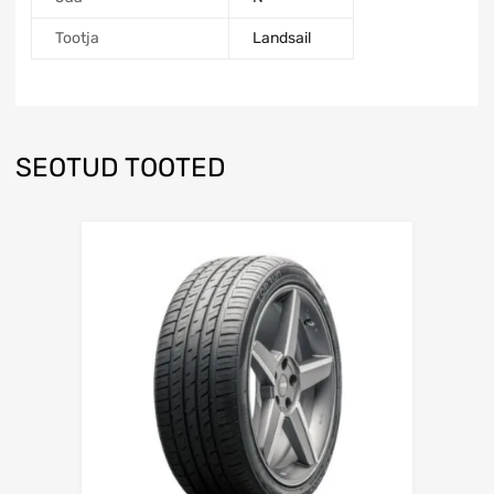
Tootja
Landsail
SEOTUD TOOTED
Lisa võrdlusesse