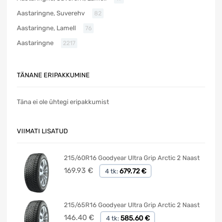
Aastaringne, Suverehv
82
Aastaringne, Lamell
76
Aastaringne
2217
TÄNANE ERIPAKKUMINE
Täna ei ole ühtegi eripakkumist
VIIMATI LISATUD
215/60R16 Goodyear Ultra Grip Arctic 2 Naast
169.93
€
679.72 €
4 tk:
215/65R16 Goodyear Ultra Grip Arctic 2 Naast
146.40
€
585.60 €
4 tk: