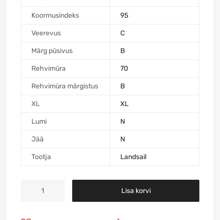
Koormusindeks
95
Veerevus
C
Märg püsivus
B
Rehvimüra
70
Rehvimüra märgistus
B
XL
XL
Lumi
N
Jää
N
Tootja
Landsail
Lisa korvi