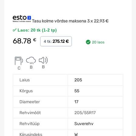
Tasu kolme võrdse maksena 3 x
22.93
€
✅ Laos: 20 tk (1-2 tp)
68.78
€
275.12 €
4 tk:
20 laos
B
B
C
Laius
205
Kõrgus
55
Diameeter
17
Rehvimõõt
205/55R17
Rehvitüüp
Suverehv
Kiirusindeks
W