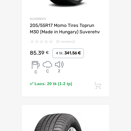
SUVEREHV
205/55R17 Momo Tires Toprun
M30 (Made in Hungary) Suverehv
(0 reviews)
85.39
€
341.56 €
4 tk:
2
C
C
✅ Laos: 20 tk (1-2 tp)
Lisa korv
Lisa võrdlusesse