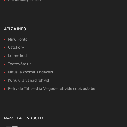
ABI JA INFO
Minu konto
Ostukorv
Lemmikud
Tootevõrdlus
Kiirus ja koormusindeksid
Kuhu viia vanad rehvid
Rehvide Tähised ja Velgede rehvide sobivustabel
MAKSELAHENDUSED