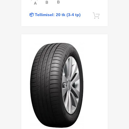
B
B
A
📦 Tellimisel: 20 tk (3-4 tp)
Lisa korv
Lisa võrdlusesse