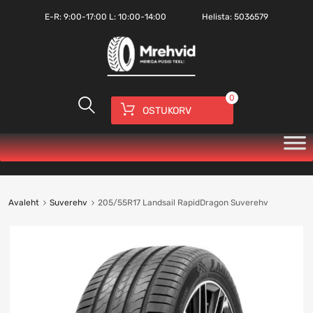
E-R:
9:00-17:00
L: 10:00-14:00
Helista:
5036579
0
OSTUKORV
Avaleht
Suverehv
205/55R17 Landsail RapidDragon Suverehv