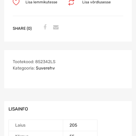
Lisa lemmikutesse
Lisa võrdlusesse
SHARE (0)
Tootekood:
852342LS
Kategooria:
Suverehv
LISAINFO
Laius
205