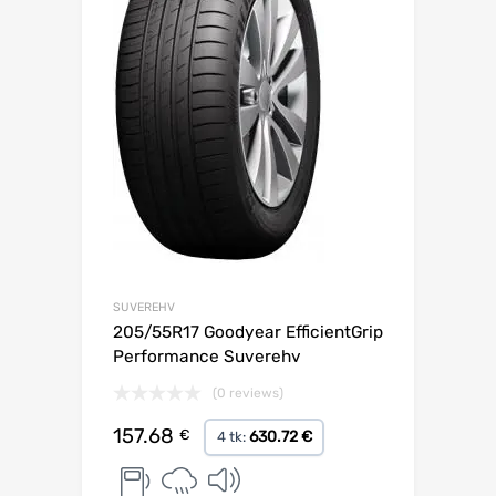
SUVEREHV
205/55R17 Goodyear EfficientGrip
Performance Suverehv
(0 reviews)
157.68
€
630.72 €
4 tk: