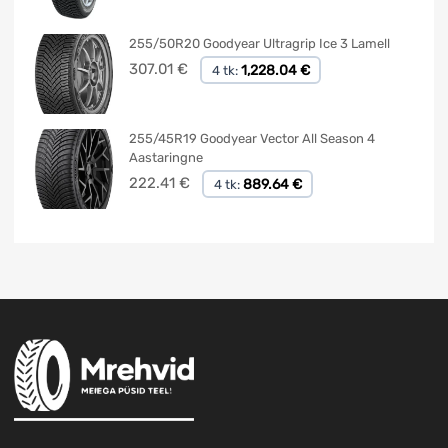
255/50R20 Goodyear Ultragrip Ice 3 Lamell
307.01
€
1,228.04 €
4 tk:
255/45R19 Goodyear Vector All Season 4
Aastaringne
222.41
€
889.64 €
4 tk: