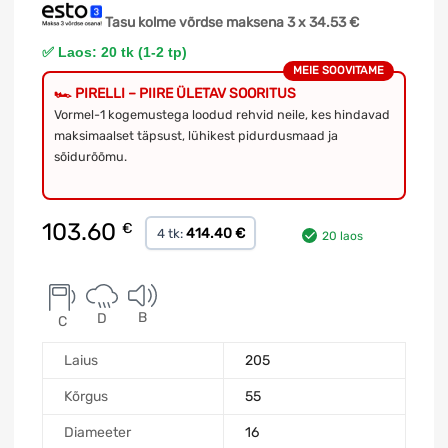
Tasu kolme võrdse maksena 3 x
34.53
€
✅ Laos: 20 tk (1-2 tp)
MEIE SOOVITAME
🏎️ PIRELLI – PIIRE ÜLETAV SOORITUS
Vormel-1 kogemustega loodud rehvid neile, kes hindavad
maksimaalset täpsust, lühikest pidurdusmaad ja
sõidurõõmu.
103.60
€
414.40 €
4 tk:
20 laos
B
D
C
Laius
205
Kõrgus
55
Diameeter
16