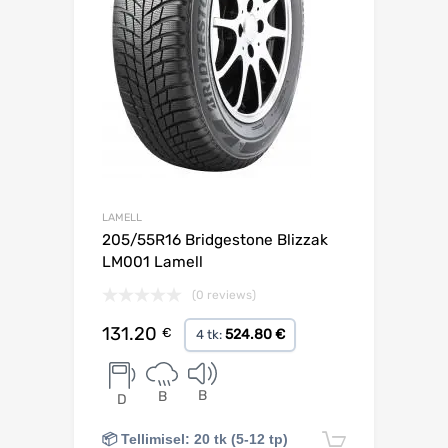
LAMELL
205/55R16 Bridgestone Blizzak
LM001 Lamell
(0 reviews)
131.20
€
524.80 €
4 tk:
B
B
D
📦 Tellimisel: 20 tk (5-12 tp)
Lisa korv