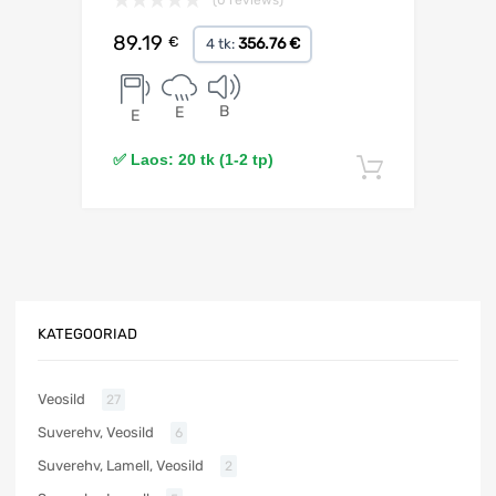
89.19
€
356.76 €
4 tk:
B
E
E
✅ Laos: 20 tk (1-2 tp)
Lisa korv
KATEGOORIAD
Veosild
27
Suverehv, Veosild
6
Suverehv, Lamell, Veosild
2