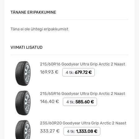
TÄNANE ERIPAKKUMINE
Täna ei ole ühtegi eripakkumist
VIIMATI LISATUD
215/60R16 Goodyear Ultra Grip Arctic 2 Naast
169.93
€
679.72 €
4 tk:
215/65R16 Goodyear Ultra Grip Arctic 2 Naast
146.40
€
585.60 €
4 tk:
235/60R20 Goodyear Ultra Grip Arctic 2 Naast
333.27
€
1,333.08 €
4 tk: