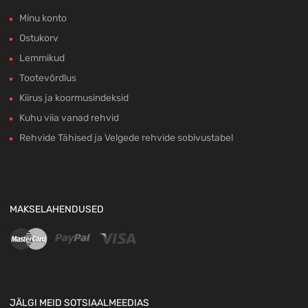
Minu konto
Ostukorv
Lemmikud
Tootevõrdlus
Kiirus ja koormusindeksid
Kuhu viia vanad rehvid
Rehvide Tähised ja Velgede rehvide sobivustabel
MAKSELAHENDUSED
JÄLGI MEID SOTSIAALMEEDIAS