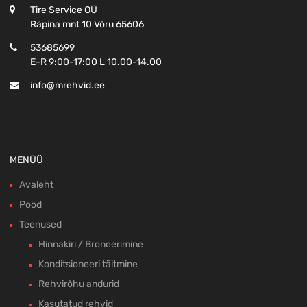
Tire Service OÜ
Räpina mnt 10 Võru 65606
53685699
E-R 9:00-17:00 L 10.00-14.00
info@mrehvid.ee
MENÜÜ
Avaleht
Pood
Teenused
Hinnakiri / Broneerimine
Konditsioneeri täitmine
Rehvirõhu andurid
Kasutatud rehvid