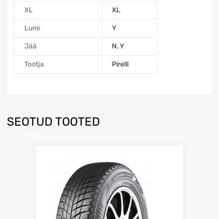
XL
XL
Lumi
Y
Jää
N
,
Y
Tootja
Pirelli
SEOTUD TOOTED
Lisa võrdlusesse