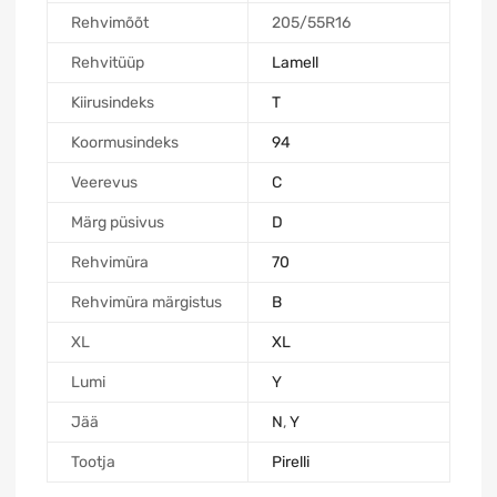
Rehvimõõt
205/55R16
Rehvitüüp
Lamell
Kiirusindeks
T
Koormusindeks
94
Veerevus
C
Märg püsivus
D
Rehvimüra
70
Rehvimüra märgistus
B
XL
XL
Lumi
Y
Jää
N
,
Y
Tootja
Pirelli