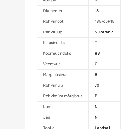
Kõrgus
65
Diameeter
15
Rehvimõõt
185/65R15
Rehvitüüp
Suverehv
Kiirusindeks
T
Koormusindeks
88
Veerevus
C
Märg püsivus
B
Rehvimüra
70
Rehvimüra märgistus
B
Lumi
N
Jää
N
Tootja
Landsail