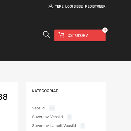
TERE.
LOGI SISSE
REGISTREERI
|
0
OSTUKORV
KATEGOORIAD
88
Veosild
27
Suverehv, Veosild
6
Suverehv, Lamell, Veosild
2