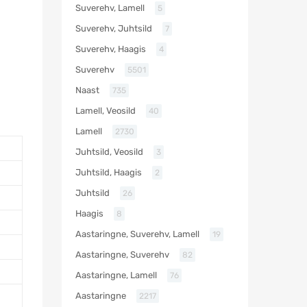
Suverehv, Lamell
5
Suverehv, Juhtsild
7
Suverehv, Haagis
4
Suverehv
5501
Naast
735
Lamell, Veosild
40
Lamell
2730
Juhtsild, Veosild
3
Juhtsild, Haagis
2
Juhtsild
26
Haagis
8
Aastaringne, Suverehv, Lamell
19
Aastaringne, Suverehv
82
Aastaringne, Lamell
76
Aastaringne
2217