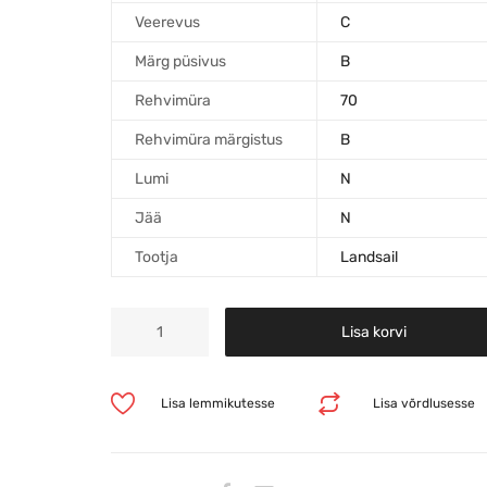
Veerevus
C
Märg püsivus
B
Rehvimüra
70
Rehvimüra märgistus
B
Lumi
N
Jää
N
Tootja
Landsail
Lisa korvi
Lisa lemmikutesse
Lisa võrdlusesse