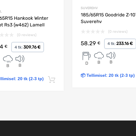
SUVEREHV
L
185/65R15 Goodride Z-10
65R15 Hankook Winter
Suverehv
pt Rs3 (w462) Lamell
(0 reviews)
(0 reviews)
58.29
€
233.16 €
4 tk:
44
€
309.76 €
4 tk:
B
B
D
B
B
📦 Tellimisel: 20 tk (2-3 tp)
llimisel: 20 tk (2-3 tp)
Lisa korvi