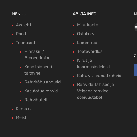
MENÜÜ
ABI JA INFO
M
Avaleht
Minu konto
Pood
Ostukorv
Teenused
Lemmikud
Hinnakiri /
Tootevõrdlus
J
Broneerimine
Kiirus ja
Konditsioneeri
koormusindeksid
täitmine
Kuhu viia vanad rehvid
Rehvirõhu andurid
Rehvide Tähised ja
Kasutatud rehvid
Velgede rehvide
sobivustabel
Rehvihotell
Kontakt
Meist