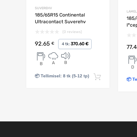
SUVEREHV
LAMEL
185/65R15 Continental
185/
Ultracontact Suverehv
I*ce
(0 reviews)
92.65
€
370.60 €
4 tk:
77.
B
A
B
D
📦 Tellimisel: 8 tk (5-12 tp)
Lisa korvi
📦 Te