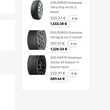
235/60R20 Goodyear
Ultra Grip Arctic 2
Naast
333.27
€
4 tk:
1,333.08 €
255/50R20 Goodyear
Ultragrip Ice 3 Lamell
307.01
€
4 tk:
1,228.04 €
255/45R19 Goodyear
Vector All Season 4
Aastaringne
222.41
€
4 tk:
889.64 €