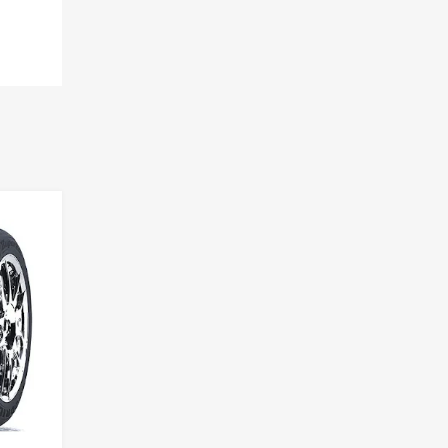
Lisa võrdlusesse