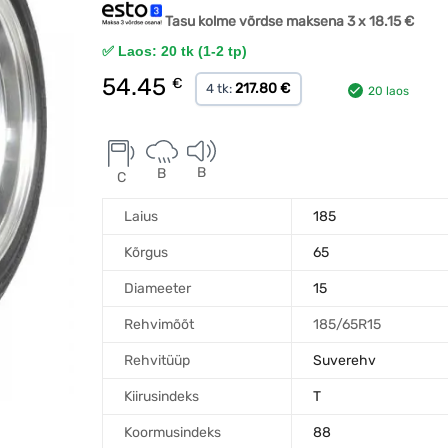
Tasu kolme võrdse maksena 3 x
18.15
€
✅ Laos: 20 tk (1-2 tp)
54.45
€
217.80 €
4 tk:
20 laos
B
B
C
Laius
185
Kõrgus
65
Diameeter
15
Rehvimõõt
185/65R15
Rehvitüüp
Suverehv
Kiirusindeks
T
Koormusindeks
88