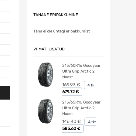
TÄNANE ERIPAKKUMINE
Täna ei ole ühtegi eripakkumist
VIIMATI LISATUD
215/60R16 Goodyear
Ultra Grip Arctic 2
Naast
169.93
€
4 tk:
679.72 €
215/65R16 Goodyear
Ultra Grip Arctic 2
Naast
146.40
€
4 tk:
585.60 €