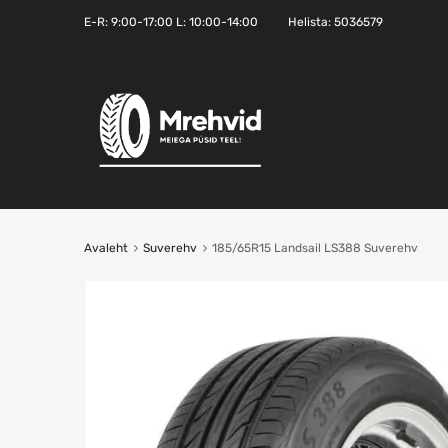
E-R:
9:00-17:00
L: 10:00-14:00
Helista:
5036579
Avaleht
Suverehv
185/65R15 Landsail LS388 Suverehv