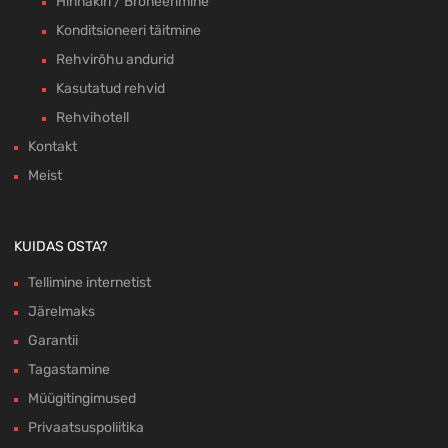
Hinnakiri / Broneerimine
Konditsioneeri täitmine
Rehvirõhu andurid
Kasutatud rehvid
Rehvihotell
Kontakt
Meist
KUIDAS OSTA?
Tellimine internetist
Järelmaks
Garantii
Tagastamine
Müügitingimused
Privaatsuspoliitika