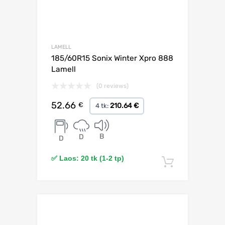
LAMELL
185/60R15 Sonix Winter Xpro 888
Lamell
(0 reviews)
52.66
€
210.64 €
4 tk:
B
D
D
✅ Laos: 20 tk (1-2 tp)
Lisa korv
Lisa võrdlusesse