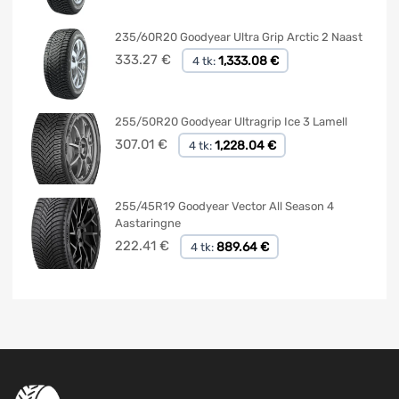
235/60R20 Goodyear Ultra Grip Arctic 2 Naast
333.27
€
1,333.08 €
4 tk:
255/50R20 Goodyear Ultragrip Ice 3 Lamell
307.01
€
1,228.04 €
4 tk:
255/45R19 Goodyear Vector All Season 4
Aastaringne
222.41
€
889.64 €
4 tk: