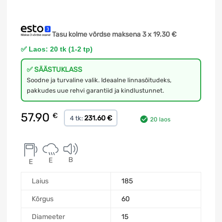
Tasu kolme võrdse maksena 3 x
19.30
€
✅ Laos: 20 tk (1-2 tp)
✅ SÄÄSTUKLASS
Soodne ja turvaline valik. Ideaalne linnasõitudeks,
pakkudes uue rehvi garantiid ja kindlustunnet.
57.90
€
231.60 €
4 tk:
20 laos
B
E
E
Laius
185
Kõrgus
60
Diameeter
15