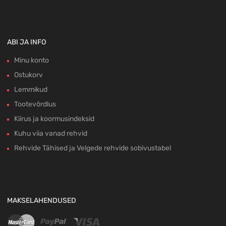
ABI JA INFO
Minu konto
Ostukorv
Lemmikud
Tootevõrdlus
Kiirus ja koormusindeksid
Kuhu viia vanad rehvid
Rehvide Tähised ja Velgede rehvide sobivustabel
MAKSELAHENDUSED