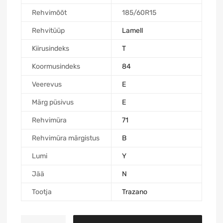
Rehvimõõt
185/60R15
Rehvitüüp
Lamell
Kiirusindeks
T
Koormusindeks
84
Veerevus
E
Märg püsivus
E
Rehvimüra
71
Rehvimüra märgistus
B
Lumi
Y
Jää
N
Tootja
Trazano