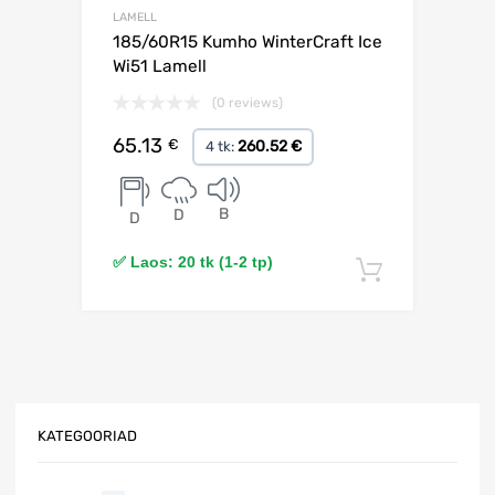
LAMELL
185/60R15 Kumho WinterCraft Ice
Wi51 Lamell
(0 reviews)
65.13
€
260.52 €
4 tk:
B
D
D
✅ Laos: 20 tk (1-2 tp)
Lisa korv
KATEGOORIAD