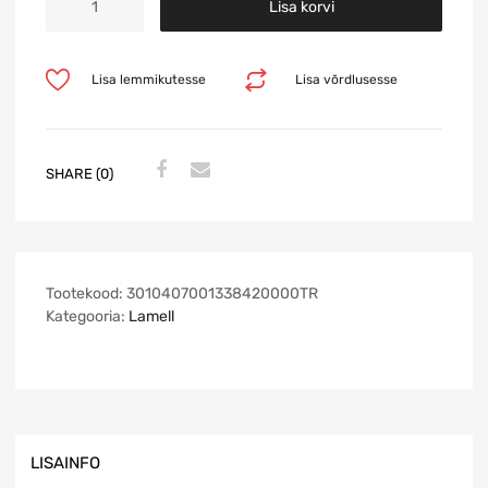
Lisa korvi
Lisa lemmikutesse
Lisa võrdlusesse
SHARE (0)
Tootekood:
3010407001338420000TR
Kategooria:
Lamell
LISAINFO