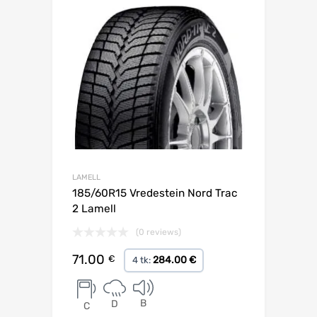
LAMELL
185/60R15 Vredestein Nord Trac
2 Lamell
(0 reviews)
71.00
€
284.00 €
4 tk:
B
D
C