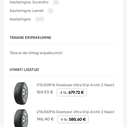
Aastaringne, Suverehv
82
Aastaringne, Lamell
76
Aastaringne
2217
TÄNANE ERIPAKKUMINE
Täna ei ole ühtegi eripakkumist
VIIMATI LISATUD
215/60R16 Goodyear Ultra Grip Arctic 2 Naast
169.93
€
679.72 €
4 tk:
215/65R16 Goodyear Ultra Grip Arctic 2 Naast
146.40
€
585.60 €
4 tk: