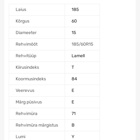
Laius
185
Kõrgus
60
Diameeter
15
Rehvimõõt
185/60R15
Rehvitüüp
Lamell
Kiirusindeks
T
Koormusindeks
84
Veerevus
E
Märg püsivus
E
Rehvimüra
71
Rehvimüra märgistus
B
Lumi
Y