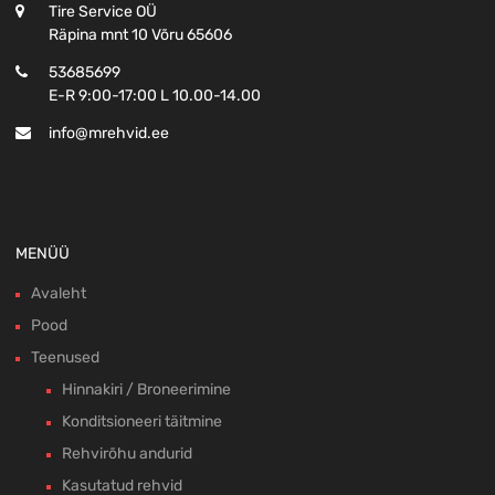
Tire Service OÜ
Räpina mnt 10 Võru 65606
53685699
E-R 9:00-17:00 L 10.00-14.00
info@mrehvid.ee
MENÜÜ
Avaleht
Pood
Teenused
Hinnakiri / Broneerimine
Konditsioneeri täitmine
Rehvirõhu andurid
Kasutatud rehvid