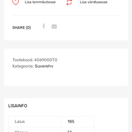
Lisa lemmikutesse
Lisa võrdlusesse
SHARE (0)
Tootekood:
4069000TO
Kategooria:
Suverehv
LISAINFO
Laius
185