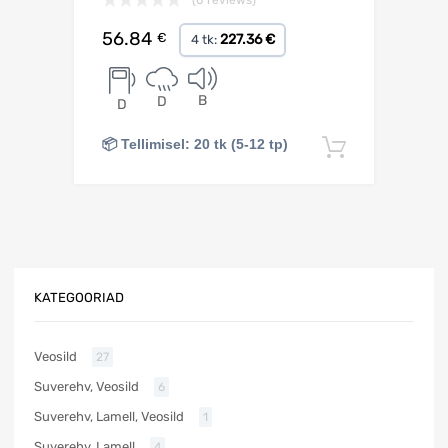
56.84
€
227.36 €
4 tk:
B
D
D
📦 Tellimisel: 20 tk (5-12 tp)
Lisa korv
KATEGOORIAD
Veosild
27
Suverehv, Veosild
6
Suverehv, Lamell, Veosild
1
Suverehv, Lamell
4