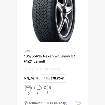
LAMELL
185/55R16 Nexen Wg Snow G3
Wh21 Lamell
(0 reviews)
94.74
€
378.96 €
4 tk:
B
C
D
📦 Tellimisel: 20 tk (5-12 tp)
Lisa korv