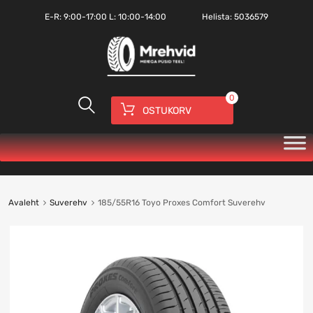
E-R:
9:00-17:00
L: 10:00-14:00
Helista:
5036579
0
OSTUKORV
Avaleht
Suverehv
185/55R16 Toyo Proxes Comfort Suverehv