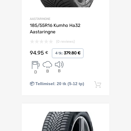
AASTARINGNE
185/55R16 Kumho Ha32
Aastaringne
(0 reviews)
94.95
€
379.80 €
4 tk:
B
B
D
📦 Tellimisel: 20 tk (5-12 tp)
Lisa korv
Lisa võrdlusesse