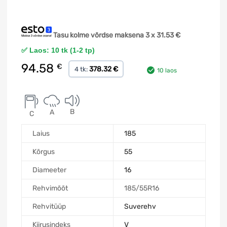
Tasu kolme võrdse maksena 3 x
31.53
€
✅ Laos: 10 tk (1-2 tp)
94.58
€
378.32 €
4 tk:
10 laos
B
A
C
Laius
185
Kõrgus
55
Diameeter
16
Rehvimõõt
185/55R16
Rehvitüüp
Suverehv
Kiirusindeks
V