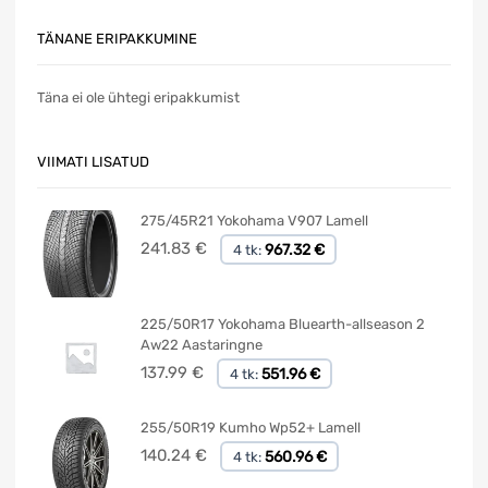
TÄNANE ERIPAKKUMINE
Täna ei ole ühtegi eripakkumist
VIIMATI LISATUD
275/45R21 Yokohama V907 Lamell
241.83
€
967.32 €
4 tk:
225/50R17 Yokohama Bluearth-allseason 2
Aw22 Aastaringne
137.99
€
551.96 €
4 tk:
255/50R19 Kumho Wp52+ Lamell
140.24
€
560.96 €
4 tk: