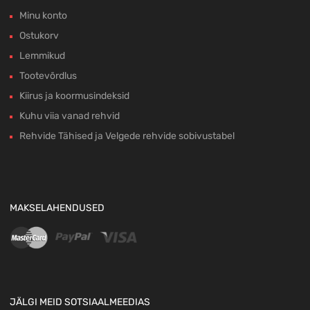
Minu konto
Ostukorv
Lemmikud
Tootevõrdlus
Kiirus ja koormusindeksid
Kuhu viia vanad rehvid
Rehvide Tähised ja Velgede rehvide sobivustabel
MAKSELAHENDUSED
JÄLGI MEID SOTSIAALMEEDIAS