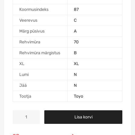
Koormusindeks
87
Veerevus
C
Märg püsivus
A
Rehvimüra
70
Rehvimüra märgistus
B
XL
XL
Lumi
N
Jää
N
Tootja
Toyo
Lisa korvi