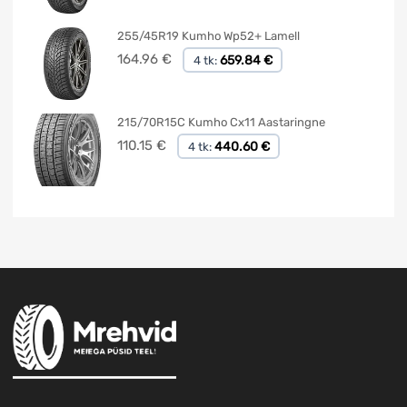
255/45R19 Kumho Wp52+ Lamell
164.96
€
659.84 €
4 tk:
215/70R15C Kumho Cx11 Aastaringne
110.15
€
440.60 €
4 tk: