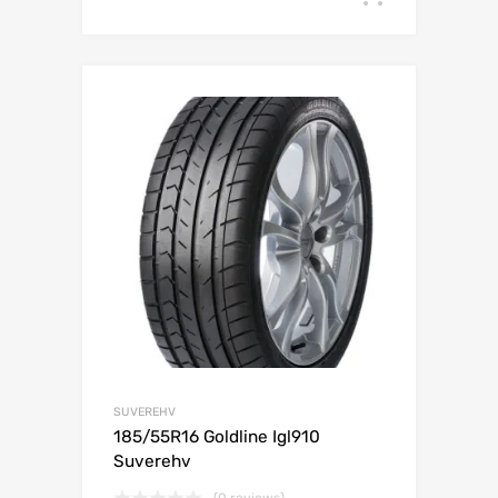
Lisa võrdlusesse
SUVEREHV
185/55R16 Goldline Igl910
Suverehv
(0 reviews)