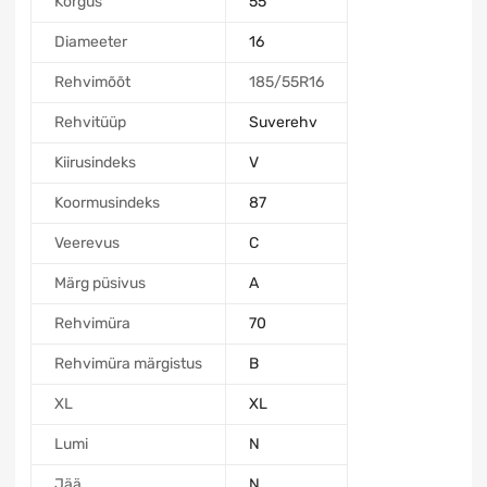
Kõrgus
55
Diameeter
16
Rehvimõõt
185/55R16
Rehvitüüp
Suverehv
Kiirusindeks
V
Koormusindeks
87
Veerevus
C
Märg püsivus
A
Rehvimüra
70
Rehvimüra märgistus
B
XL
XL
Lumi
N
Jää
N