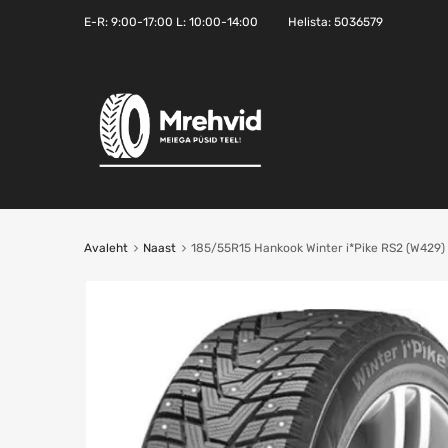
E-R:
9:00-17:00
L: 10:00-14:00
Helista:
5036579
Avaleht
Naast
185/55R15 Hankook Winter i*Pike RS2 (W429)