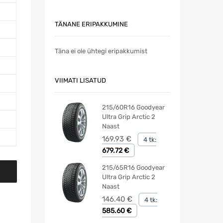
TÄNANE ERIPAKKUMINE
Täna ei ole ühtegi eripakkumist
VIIMATI LISATUD
215/60R16 Goodyear
Ultra Grip Arctic 2
Naast
169.93
€
4 tk:
679.72 €
215/65R16 Goodyear
Ultra Grip Arctic 2
Naast
146.40
€
4 tk:
585.60 €