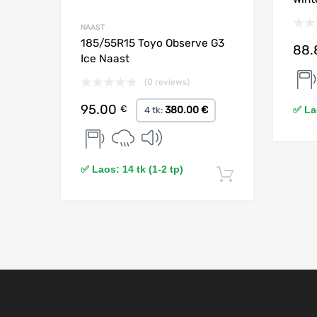
NAAST
185/55R15 Toyo Observe G3
88
Ice Naast
(0 reviews)
95.00
€
✅ Lao
380.00 €
4 tk:
✅ Laos: 14 tk (1-2 tp)
Lisa korvi