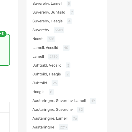
Suverehv, Lamell
5
Suverehv, Juhtsild
7
Suverehv, Haagis
4
Suverehv
5501
ME
Naast
735
Lamell, Veosild
40
Lamell
2730
Juhtsild, Veosild
3
Juhtsild, Haagis
2
Juhtsild
26
Haagis
8
Aastaringne, Suverehv, Lamell
19
Aastaringne, Suverehv
82
Aastaringne, Lamell
76
Aastaringne
2217