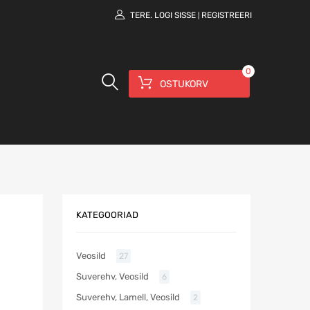
TERE.
LOGI SISSE
REGISTREERI
|
0
OSTUKORV
KATEGOORIAD
Veosild
27
Suverehv, Veosild
6
Suverehv, Lamell, Veosild
2