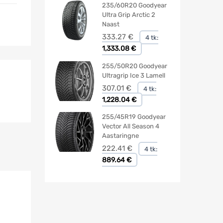
235/60R20 Goodyear
Ultra Grip Arctic 2
Naast
333.27
€
4 tk:
1,333.08 €
255/50R20 Goodyear
Ultragrip Ice 3 Lamell
307.01
€
4 tk:
1,228.04 €
255/45R19 Goodyear
Vector All Season 4
Aastaringne
222.41
€
4 tk:
889.64 €