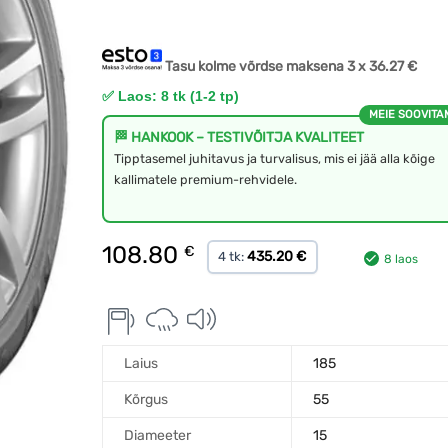
Tasu kolme võrdse maksena 3 x
36.27
€
✅ Laos: 8 tk (1-2 tp)
MEIE SOOVITA
🏁 HANKOOK – TESTIVÕITJA KVALITEET
Tipptasemel juhitavus ja turvalisus, mis ei jää alla kõige
kallimatele premium-rehvidele.
108.80
€
435.20 €
4 tk:
8 laos
Laius
185
Kõrgus
55
Diameeter
15