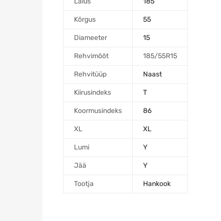
Laius
185
Kõrgus
55
Diameeter
15
Rehvimõõt
185/55R15
Rehvitüüp
Naast
Kiirusindeks
T
Koormusindeks
86
XL
XL
Lumi
Y
Jää
Y
Tootja
Hankook