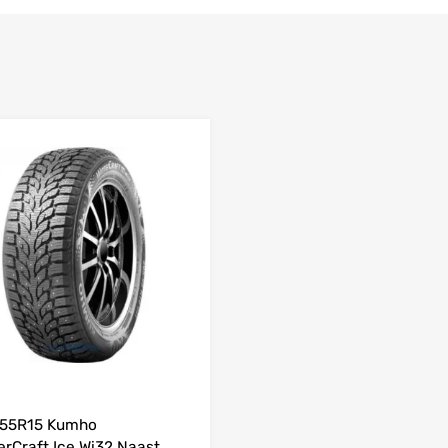
Lisa võrdlusesse
/55R15 Kumho
erCraft Ice Wi32 Naast