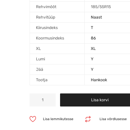
Rehvimõõt
185/55R15
Rehvitüüp
Naast
Kiirusindeks
T
Koormusindeks
86
XL
XL
Lumi
Y
Jää
Y
Tootja
Hankook
Lisa korvi
Lisa lemmikutesse
Lisa võrdlusesse