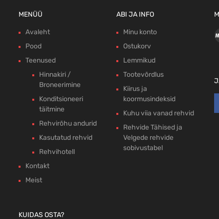
MENÜÜ
ABI JA INFO
M
Avaleht
Minu konto
Pood
Ostukorv
Teenused
Lemmikud
Hinnakiri /
Tootevõrdlus
J
Broneerimine
Kiirus ja
Konditsioneeri
koormusindeksid
täitmine
Kuhu viia vanad rehvid
Rehvirõhu andurid
Rehvide Tähised ja
Kasutatud rehvid
Velgede rehvide
sobivustabel
Rehvihotell
Kontakt
Meist
KUIDAS OSTA?