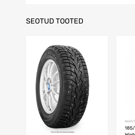
SEOTUD TOOTED
Lisa võrdlusesse
NAAST
185
Wint