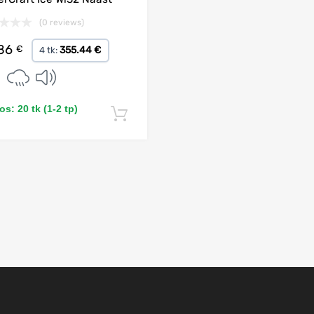
(0 reviews)
.86
€
355.44 €
4 tk:
s: 20 tk (1-2 tp)
Lisa korvi