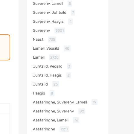
Suverehv, Lamell
5
Suverehv, Juhtsild
7
Suverehv, Haagis
4
Suverehv
5501
Naast
735
Lamell, Veosild
40
Lamell
2730
Juhtsild, Veosild
3
Juhtsild, Haagis
2
Juhtsild
26
Haagis
8
Aastaringne, Suverehv, Lamell
19
Aastaringne, Suverehv
82
Aastaringne, Lamell
76
Aastaringne
2217