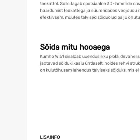
teekattel. Selle tagab spetsiaalne 3D-lamellide 
haardumist teekattega ja suurendades veojõudu nin
efektiivsem, muutes talvised sõiduolud palju oh
Sõida mitu hooaega
Kumho WI51 sisaldab uuenduslikku plokkidevahelist
jaotavad sõiduki kaalu ühtlaselt, hoides rehvi str
on kulutõhusam lahendus talviseks sõiduks, mis ei
LISAINFO