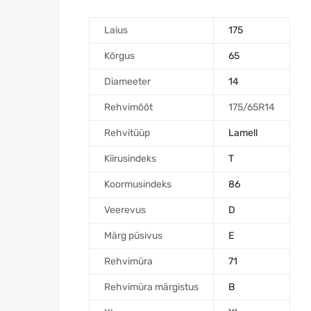
Laius
175
Kõrgus
65
Diameeter
14
Rehvimõõt
175/65R14
Rehvitüüp
Lamell
Kiirusindeks
T
Koormusindeks
86
Veerevus
D
Märg püsivus
E
Rehvimüra
71
Rehvimüra märgistus
B