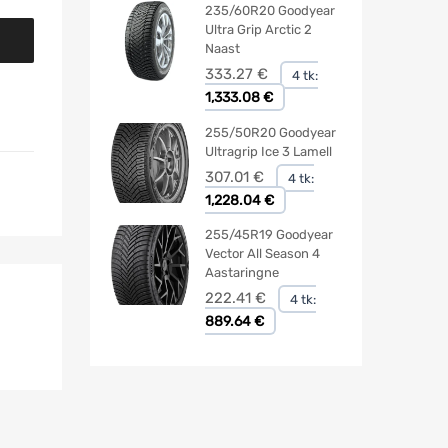
235/60R20 Goodyear
Ultra Grip Arctic 2
Naast
333.27
€
4 tk:
1,333.08 €
255/50R20 Goodyear
Ultragrip Ice 3 Lamell
307.01
€
4 tk:
1,228.04 €
255/45R19 Goodyear
Vector All Season 4
Aastaringne
222.41
€
4 tk:
889.64 €