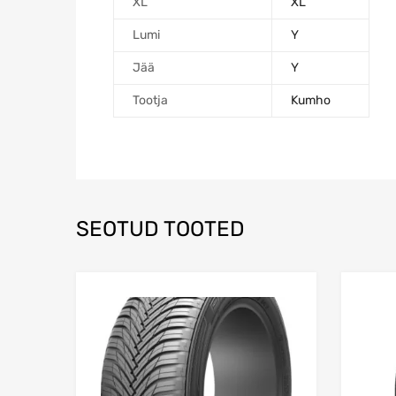
XL
XL
Lumi
Y
Jää
Y
Tootja
Kumho
SEOTUD TOOTED
Lisa võrdlusesse