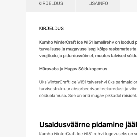
KIRJELDUS
LISAINFO
KIRJELDUS
Kumho WinterCraft Ice WI51 lamellrehv on loodud p
turvalisuse ja mugavuse isegi kõige raskemates t
veojõudu ja pidurdusvõimet, muutes talvised sõidud
Müravaba ja Mugav Sõidukogemus
Üks WinterCraft Ice WI51 talverehvi üks parimaid o
turvisestruktuur absorbeerivad teekaredust ja vi
sõiduelamuse. See on eriti mugav pikkadel reisidel
Usaldusväärne pidamine jääl
Kumho WinterCraft Ice WI51 rehvi tugevuseks on su