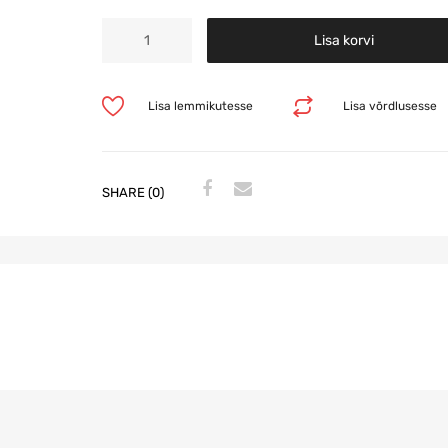
Lisa korvi
Lisa lemmikutesse
Lisa võrdlusesse
SHARE (0)