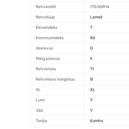
Rehvimõõt
175/65R14
Rehvitüüp
Lamell
Kiirusindeks
T
Koormusindeks
86
Veerevus
D
Märg püsivus
E
Rehvimüra
71
Rehvimüra märgistus
B
XL
XL
Lumi
Y
Jää
Y
Tootja
Kumho