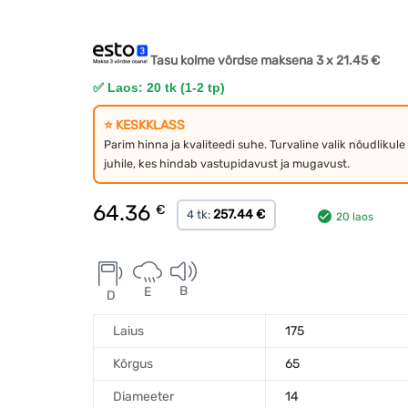
Tasu kolme võrdse maksena 3 x
21.45
€
✅ Laos: 20 tk (1-2 tp)
⭐ KESKKLASS
Parim hinna ja kvaliteedi suhe. Turvaline valik nõudlikule
juhile, kes hindab vastupidavust ja mugavust.
64.36
€
257.44 €
4 tk:
20 laos
B
E
D
Laius
175
Kõrgus
65
Diameeter
14