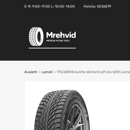
E-R:
9:00-17:00
L: 10:00-14:00
Helista:
5036579
Avaleht
Lamell
175/65R14 Kumho WinterCraft Ice Wi51 Lamel