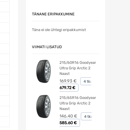
TÄNANE ERIPAKKUMINE
Täna ei ole ühtegi eripakkumist
VIIMATI LISATUD
215/60R16 Goodyear
Ultra Grip Arctic 2
Naast
169.93
€
4 tk:
679.72 €
215/65R16 Goodyear
Ultra Grip Arctic 2
Naast
146.40
€
4 tk:
585.60 €