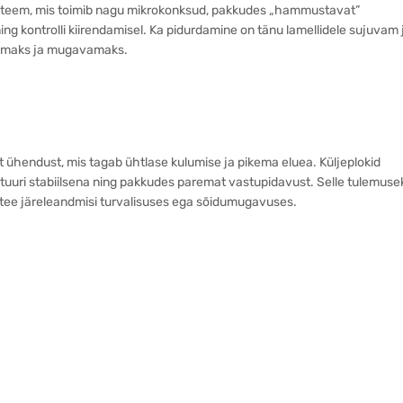
süsteem, mis toimib nagu mikrokonksud, pakkudes „hammustavat”
g kontrolli kiirendamisel. Ka pidurdamine on tänu lamellidele sujuvam 
utumaks ja mugavamaks.
 ühendust, mis tagab ühtlase kulumise ja pikema eluea. Küljeplokid
uktuuri stabiilsena ning pakkudes paremat vastupidavust. Selle tulemuse
 tee järeleandmisi turvalisuses ega sõidumugavuses.