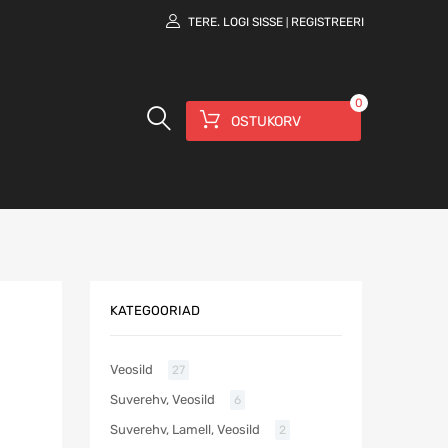
TERE.
LOGI SISSE
REGISTREERI
|
0
OSTUKORV
KATEGOORIAD
Veosild
27
Suverehv, Veosild
6
Suverehv, Lamell, Veosild
2