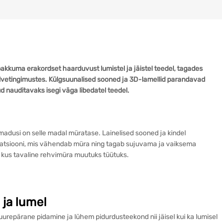
akkuma erakordset haarduvust lumistel ja jäistel teedel, tagades
alvetingimustes. Külgsuunalised sooned ja 3D-lamellid parandavad
 nauditavaks isegi väga libedatel teedel.
madusi on selle madal müratase. Lainelised sooned ja kindel
bratsiooni, mis vähendab müra ning tagab sujuvama ja vaiksema
, kus tavaline rehvimüra muutuks tüütuks.
 ja lumel
urepärane pidamine ja lühem pidurdusteekond nii jäisel kui ka lumisel