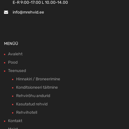
E-R 9:00-17:00 L 10.00-14.00
info@mrehvid.ee
MENÜÜ
Avaleht
Pood
Teenused
Hinnakiri / Broneerimine
Konditsioneeri täitmine
Rehvirõhu andurid
Kasutatud rehvid
Rehvihotell
Kontakt