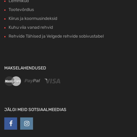
Lemmikud
Tootevõrdlus
Kiirus ja koormusindeksid
Kuhu viia vanad rehvid
Rehvide Tähised ja Velgede rehvide sobivustabel
MAKSELAHENDUSED
JÄLGI MEID SOTSIAALMEEDIAS