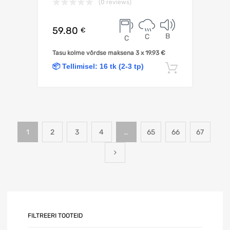
(0 reviews)
59.80
€
B
C
C
Tasu kolme võrdse maksena 3 x
19.93
€
📦 Tellimisel: 16 tk (2-3 tp)
Lisa korv
1
2
3
4
…
65
66
67
FILTREERI TOOTEID