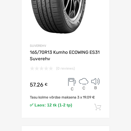
SUVEREHV
165/70R13 Kumho ECOWING ES31
Suverehv
(0 reviews)
57.26
€
B
C
C
Tasu kolme võrdse maksena 3 x
19.09
€
✅ Laos: 12 tk (1-2 tp)
Lisa korv