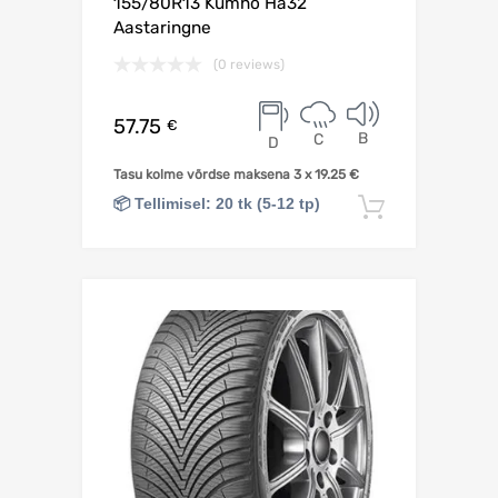
155/80R13 Kumho Ha32
Aastaringne
(0 reviews)
57.75
€
B
C
D
Tasu kolme võrdse maksena 3 x
19.25
€
📦 Tellimisel: 20 tk (5-12 tp)
Lisa korv