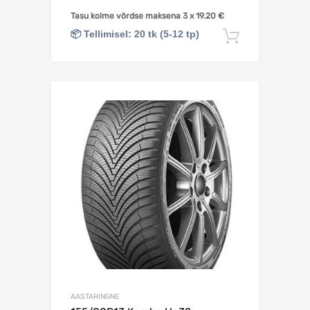
Tasu kolme võrdse maksena 3 x
19.20
€
📦 Tellimisel: 20 tk (5-12 tp)
Lisa korv
AASTARINGNE