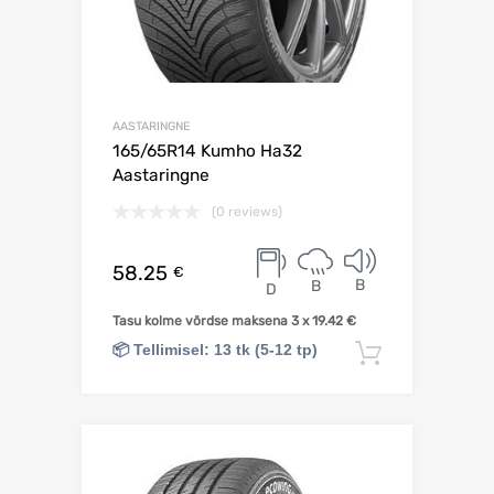
AASTARINGNE
165/65R14 Kumho Ha32
Aastaringne
(0 reviews)
58.25
€
B
B
D
Tasu kolme võrdse maksena 3 x
19.42
€
📦 Tellimisel: 13 tk (5-12 tp)
Lisa korv