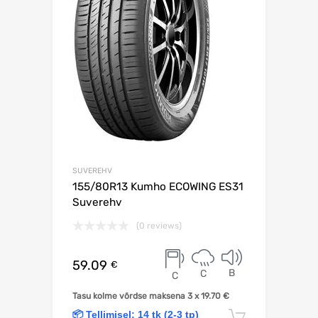
SUVEREHV
155/80R13 Kumho ECOWING ES31
Suverehv
(0 reviews)
59.09
€
B
C
C
Tasu kolme võrdse maksena 3 x
19.70
€
📦 Tellimisel: 14 tk (2-3 tp)
Lisa korv