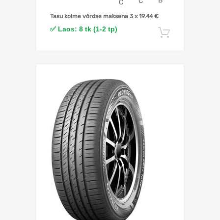
B
C
C
Tasu kolme võrdse maksena 3 x
19.44
€
✅ Laos: 8 tk (1-2 tp)
Lisa korv