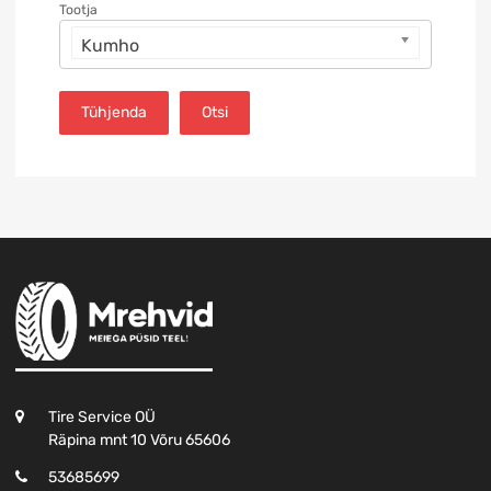
Tootja
Kumho
Tühjenda
Otsi
Tire Service OÜ
Räpina mnt 10 Võru 65606
53685699