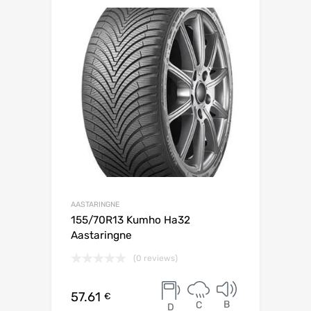
AASTARINGNE
155/70R13 Kumho Ha32
Aastaringne
(0 reviews)
57.61
€
B
C
D