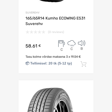
SUVEREHV
165/65R14 Kumho ECOWING ES31
Suverehv
(0 reviews)
58.61
€
B
C
C
Tasu kolme võrdse maksena 3 x
19.54
€
📦 Tellimisel: 20 tk (5-12 tp)
Lisa korv