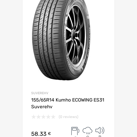
SUVEREHV
155/65R14 Kumho ECOWING ES31
Suverehv
(0 reviews)
58.33
€