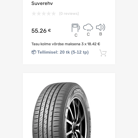
Suverehv
(0 reviews)
55.26
€
B
C
C
Tasu kolme võrdse maksena 3 x
18.42
€
📦 Tellimisel: 20 tk (5-12 tp)
Lisa korv