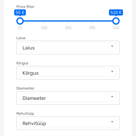
Price filter
55 €
510 €
55
169
283
396
510
Laius
Laius
Kõrgus
Kõrgus
Diameeter
Diameeter
Rehvitüüp
Rehvitüüp