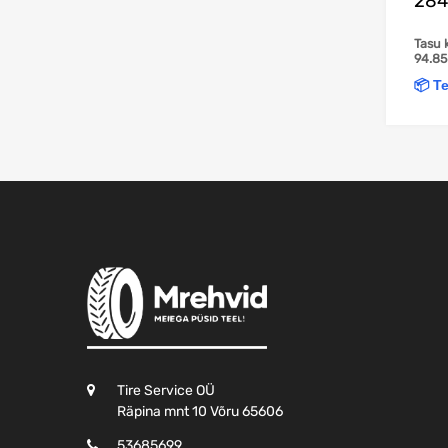
284
Tasu 
94.8
📦 Te
Tire Service OÜ
Räpina mnt 10 Võru 65606
53685699