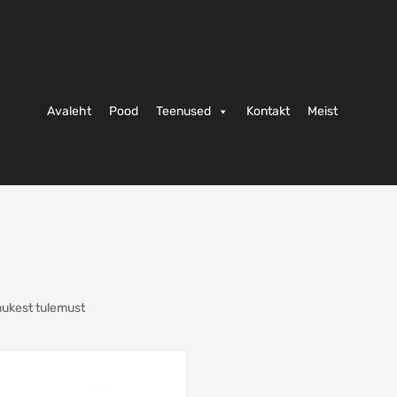
Avaleht
Pood
Teenused
Kontakt
Meist
nukest tulemust
Lisa võrdlusesse