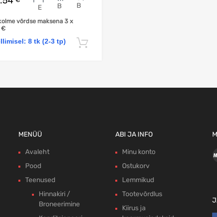
.54
B
B
E
kolme võrdse maksena 3 x
5
€
llimisel: 8 tk (2-3 tp)
Lisa korvi
MENÜÜ
ABI JA INFO
M
Avaleht
Minu konto
Pood
Ostukorv
Teenused
Lemmikud
Hinnakiri /
Tootevõrdlus
J
Broneerimine
Kiirus ja