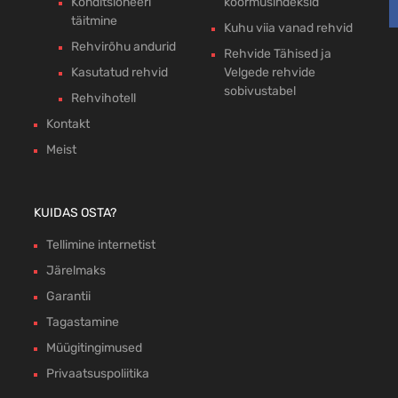
Konditsioneeri
koormusindeksid
täitmine
Kuhu viia vanad rehvid
Rehvirõhu andurid
Rehvide Tähised ja
Kasutatud rehvid
Velgede rehvide
sobivustabel
Rehvihotell
Kontakt
Meist
KUIDAS OSTA?
Tellimine internetist
Järelmaks
Garantii
Tagastamine
Müügitingimused
Privaatsuspoliitika