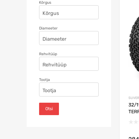
Kõrgus
Diameeter
Rehvitüüp
Tootja
SUVE
32/1
Otsi
TERR